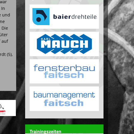
 war
 In
e und
rne
 Die
üter
 auf
dt (5),
Trainingszeiten