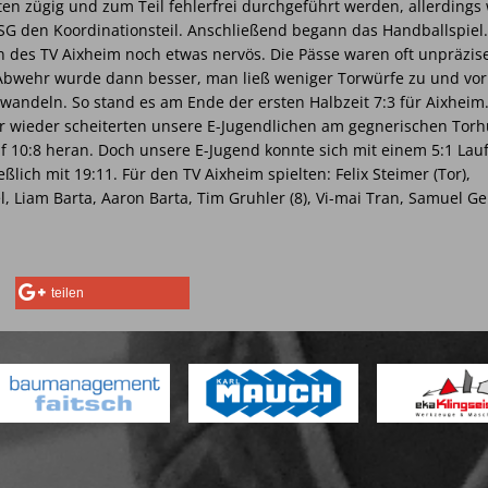
n zügig und zum Teil fehlerfrei durchgeführt werden, allerdings
SG den Koordinationsteil. Anschließend begann das Handballspiel.
 des TV Aixheim noch etwas nervös. Die Pässe waren oft unpräzis
 Abwehr wurde dann besser, man ließ weniger Torwürfe zu und vo
andeln. So stand es am Ende der ersten Halbzeit 7:3 für Aixheim.
r wieder scheiterten unsere E-Jugendlichen am gegnerischen Torh
f 10:8 heran. Doch unsere E-Jugend konnte sich mit einem 5:1 Lauf
ich mit 19:11. Für den TV Aixheim spielten: Felix Steimer (Tor),
, Liam Barta, Aaron Barta, Tim Gruhler (8), Vi-mai Tran, Samuel Ger
teilen