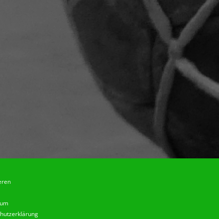
eren
sum
hutzerklärung