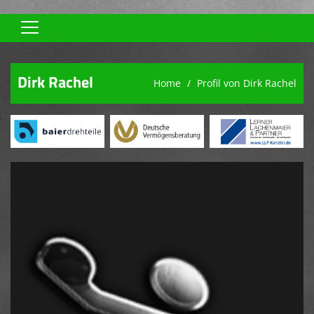
Home
Dirk Rachel
Home
Profil von Dirk Rachel
Aktive
Jugend
Spielplan
Trainingszeiten
Verein
Sponsoren
TVA-SHOP
Links